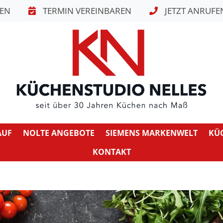
TEN
TERMIN VEREINBAREN
JETZT ANRUFE
AUF
NOLTE ANGEBOTE
SIEMENS MARKENWELT
KÜ
KONTAKT